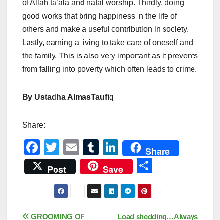
of Allah ta’ala and nafal worship. Thirdly, doing
good works that bring happiness in the life of
others and make a useful contribution in society.
Lastly, earning a living to take care of oneself and
the family. This is also very important as it prevents
from falling into poverty which often leads to crime.
By Ustadha AlmasTaufiq
Share:
F
T
E
T
Li
Share
a
wi
m
u
n
S
Post
Save
c
tt
ail
m
k
h
e
er
bl
e
ar
b
r
dI
e
Post
GROOMING OF
Load shedding…Always