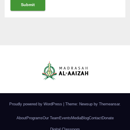
Proudly powered by WordPress
|
Theme: Newsup by
Themeansar
.
About
Programs
Our Team
Events
Media
Blog
Contact
Donate
Digital Classroom