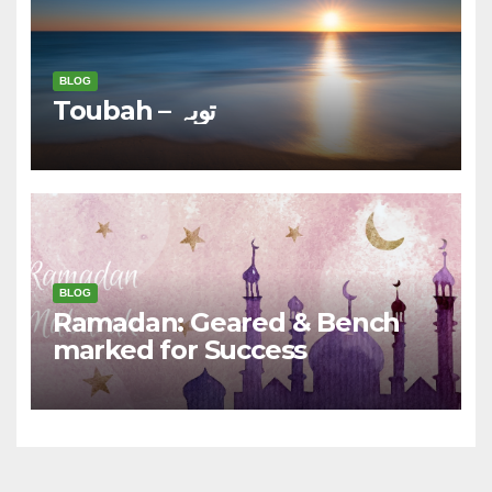
BLOG
Toubah – توبہ
BLOG
Ramadan: Geared & Bench
marked for Success